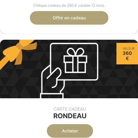
Chèque cadeau de 360 € valable 12 mois.
Offrir en cadeau
VALEUR
360
€
CARTE CADEAU
RONDEAU
Acheter