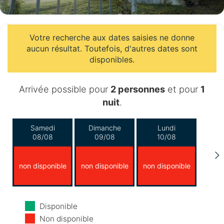
Votre recherche aux dates saisies ne donne
aucun résultat. Toutefois, d'autres dates sont
disponibles.
Arrivée possible pour
2 personnes
et pour
1
nuit
.
Samedi
Dimanche
Lundi
08/08
09/08
10/08
non disponible
non disponible
non disponible
Mardi
Mercredi
Jeudi
Disponible
11/08
12/08
13/08
Non disponible